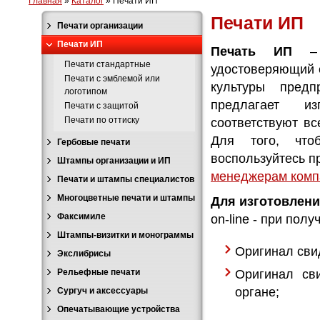
Главная
»
Каталог
»
Печати ИП
Печати ИП
Печати организации
Печати ИП
Печать ИП
–
Печати стандартные
удостоверяющий 
Печати с эмблемой или
культуры пред
логотипом
предлагает из
Печати с защитой
Печати по оттиску
соответствуют в
Для того, что
Гербовые печати
воспользуйтесь п
Штампы организации и ИП
менеджерам комп
Печати и штампы специалистов
Многоцветные печати и штампы
Для изготовлен
Факсимиле
on-line - при полу
Штампы-визитки и монограммы
Оригинал сви
Экслибрисы
Рельефные печати
Оригинал св
органе;
Сургуч и аксессуары
Опечатывающие устройства