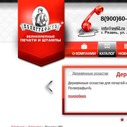
8(900)60
info@pg62.ru
г. Рязань, ул.
О КОМПАНИИ
КАТАЛОГ
НОВ
Дер
Деревянные оснастки для печатей и
ПолиграфычЪ
подробнее
1